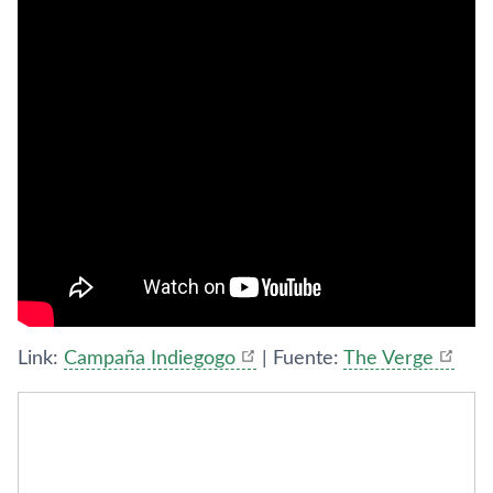
Link:
Campaña Indiegogo
| Fuente:
The Verge