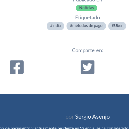
Publicado en
Noticias
Etiquetado
india
métodos de pago
Uber
Comparte en:
por
Sergio Asenjo
ño de nacimiento y actualmente residente en Valencia, se ha considerad