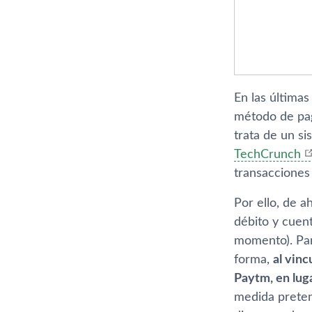
En las últimas
método de pago
trata de un si
TechCrunch
transacciones
Por ello, de a
débito y cuent
momento). Para
forma,
al vinc
Paytm, en luga
medida pretend