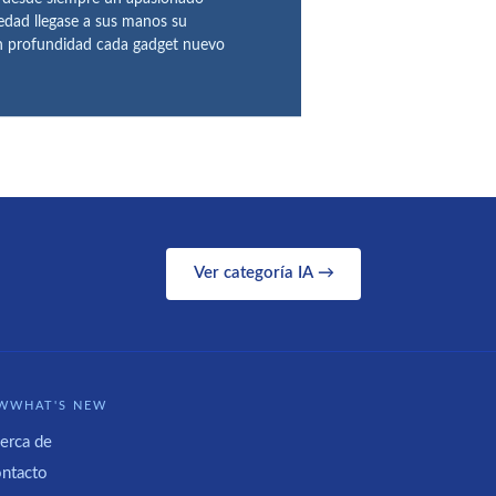
 edad llegase a sus manos su
en profundidad cada gadget nuevo
Ver categoría IA →
WWHAT'S NEW
erca de
ntacto