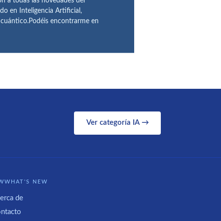
ón a todas las novedades del
n Inteligencia Artificial,
o cuántico.Podéis encontrarme en
Ver categoría IA →
WWHAT'S NEW
erca de
ntacto