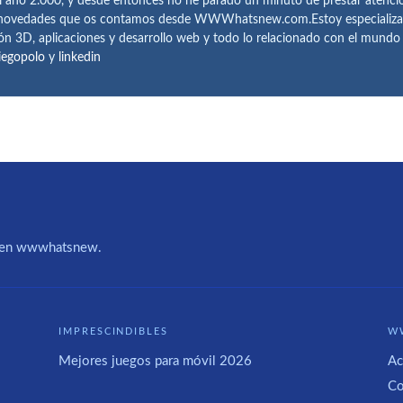
l año 2.000, y desde entonces no he parado un minuto de prestar atenci
 novedades que os contamos desde WWWhatsnew.com.Estoy especializado e
ón 3D, aplicaciones y desarrollo web y todo lo relacionado con el mund
iegopolo
y
linkedin
IA en wwwhatsnew.
IMPRESCINDIBLES
W
Mejores juegos para móvil 2026
Ac
Co