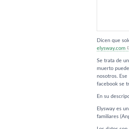
Dicen que sol
elysway.com
Se trata de un
muerto pueden 
nosotros. Ese
facebook se tr
En su descripc
Elysway es un
familiares (An