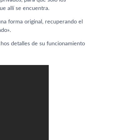
 privados, para que solo los
e allí­ se encuentra.
una forma original, recuperando el
ndo».
uchos detalles de su funcionamiento