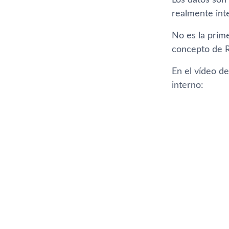
Los datos son 
realmente inte
No es la prime
concepto de R
En el ví­deo d
interno: