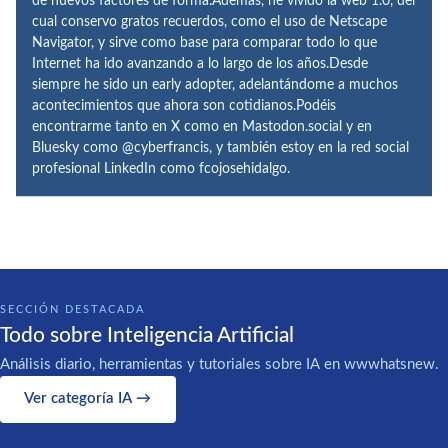
de nuevos factores de forma.Además, he vivido la web 1.0, del
cual conservo gratos recuerdos, como el uso de Netscape
Navigator, y sirve como base para comparar todo lo que
Internet ha ido avanzando a lo largo de los años.Desde
siempre he sido un early adopter, adelantándome a muchos
acontecimientos que ahora son cotidianos.Podéis
encontrarme tanto en X como en Mastodon.social y en
Bluesky como @cyberfrancis, y también estoy en la red social
profesional LinkedIn como fcojosehidalgo.
SECCIÓN DESTACADA
Todo sobre Inteligencia Artificial
Análisis diario, herramientas y tutoriales sobre IA en wwwhatsnew.
Ver categoría IA →