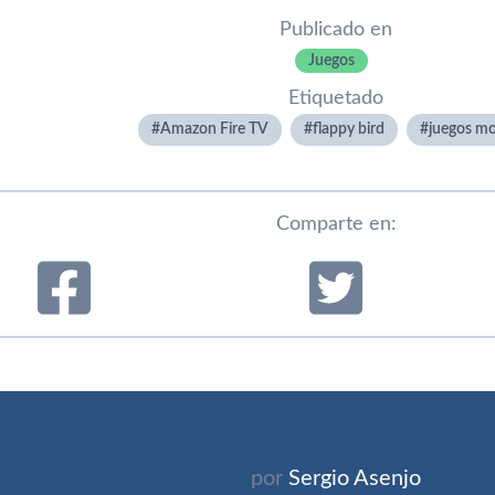
Publicado en
Juegos
Etiquetado
Amazon Fire TV
flappy bird
juegos mo
Comparte en:
por
Sergio Asenjo