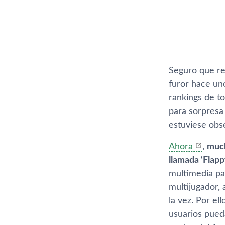
Seguro que re
furor hace un
rankings de t
para sorpresa 
estuviese obs
Ahora
,
much
llamada ‘Flapp
multimedia par
multijugador, 
la vez. Por el
usuarios pueda