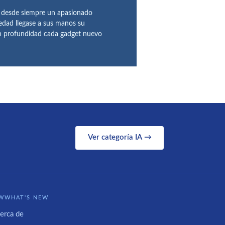
o desde siempre un apasionado
 edad llegase a sus manos su
en profundidad cada gadget nuevo
Ver categoría IA →
WWHAT'S NEW
erca de