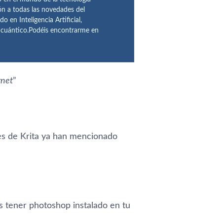
ón a todas las novedades del
n Inteligencia Artificial,
o cuántico.Podéis encontrarme en
rnet
”
res de Krita ya han mencionado
es tener photoshop instalado en tu