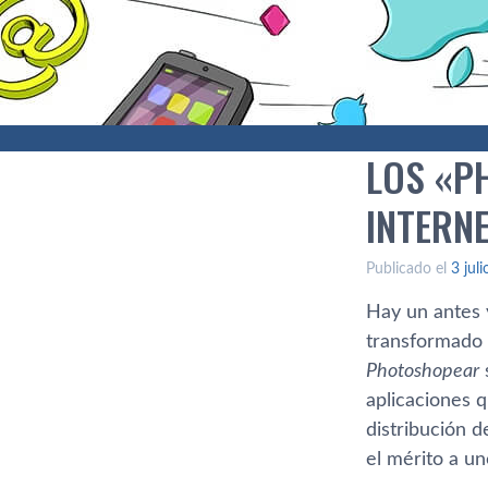
LOS «P
INTERN
Publicado el
3 jul
Hay un antes 
transformado 
Photoshopear
s
aplicaciones q
distribución d
el mérito a u