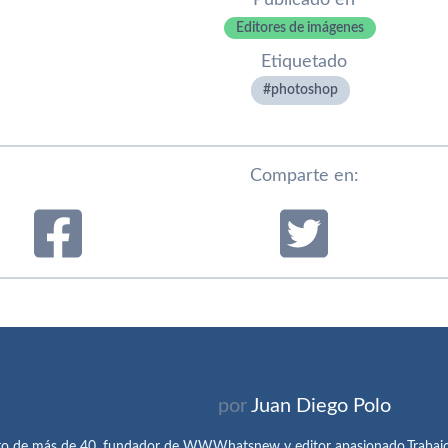
Publicado en
Editores de imágenes
Etiquetado
photoshop
Comparte en:
por
Juan Diego Polo
ro de más de 40, fundador de WWWhatsnew y editor apasionado.Trabajo 