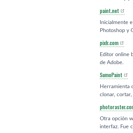
paint.net
Inicialmente e
Photoshop y G
pixlr.com
Editor online
de Adobe.
SumoPaint
Herramienta o
clonar, cortar
photoraster.co
Otra opción w
interfaz. Fue