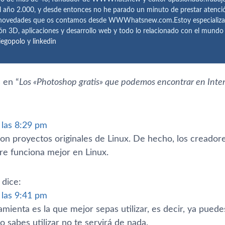
l año 2.000, y desde entonces no he parado un minuto de prestar atenci
 novedades que os contamos desde WWWhatsnew.com.Estoy especializado e
ón 3D, aplicaciones y desarrollo web y todo lo relacionado con el mund
iegopolo
y
linkedin
 en “
Los «Photoshop gratis» que podemos encontrar en Inte
a las 8:29 pm
son proyectos originales de Linux. De hecho, los creado
re funciona mejor en Linux.
dice:
a las 9:41 pm
mienta es la que mejor sepas utilizar, es decir, ya pued
lo sabes utilizar no te servirá de nada.