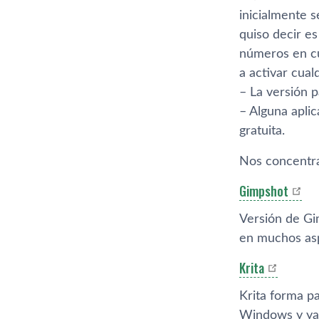
inicialmente 
quiso decir es
números en cu
a activar cual
– La versión 
– Alguna apli
gratuita.
Nos concentra
Gimpshot
Versión de Gi
en muchos asp
Krita
Krita forma p
Windows y ya 