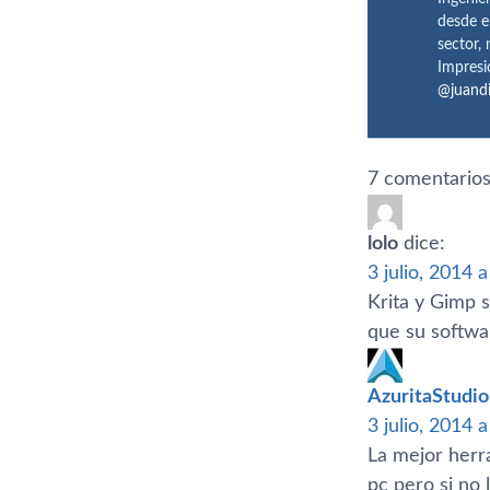
desde e
sector,
Impresi
@juand
7 comentarios
lolo
dice:
3 julio, 2014 
Krita y Gimp 
que su softwa
AzuritaStudio
3 julio, 2014 
La mejor herra
pc pero si no 