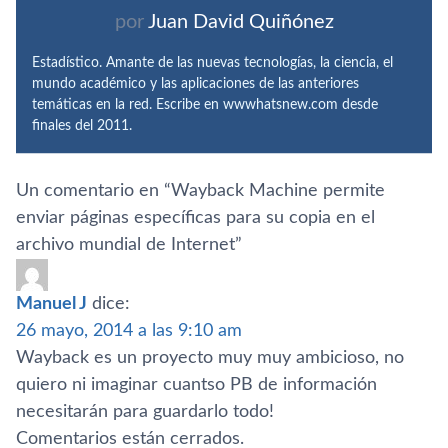
por
Juan David Quiñónez
Estadístico. Amante de las nuevas tecnologías, la ciencia, el
mundo académico y las aplicaciones de las anteriores
temáticas en la red. Escribe en wwwhatsnew.com desde
finales del 2011.
Un comentario en “
Wayback Machine permite
enviar páginas especí­ficas para su copia en el
archivo mundial de Internet
”
Manuel J
dice:
26 mayo, 2014 a las 9:10 am
Wayback es un proyecto muy muy ambicioso, no
quiero ni imaginar cuantso PB de información
necesitarán para guardarlo todo!
Comentarios están cerrados.