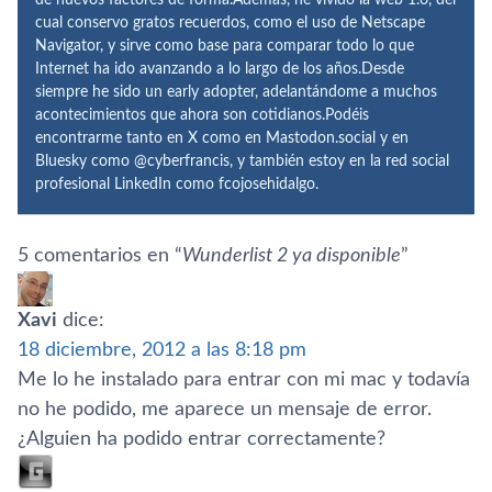
cual conservo gratos recuerdos, como el uso de Netscape
Navigator, y sirve como base para comparar todo lo que
Internet ha ido avanzando a lo largo de los años.Desde
siempre he sido un early adopter, adelantándome a muchos
acontecimientos que ahora son cotidianos.Podéis
encontrarme tanto en X como en Mastodon.social y en
Bluesky como @cyberfrancis, y también estoy en la red social
profesional LinkedIn como fcojosehidalgo.
5 comentarios en “
Wunderlist 2 ya disponible
”
Xavi
dice:
18 diciembre, 2012 a las 8:18 pm
Me lo he instalado para entrar con mi mac y todaví­a
no he podido, me aparece un mensaje de error.
¿Alguien ha podido entrar correctamente?