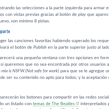
astrando las selecciones a la parte izquierda para armar e
s con vistas previas gracias al botón de
play
que aparece
evo, son mí­nimo 8 pistas.
mparte
ger las canciones favoritas habiendo superado los reque
ctivará el botón de
Publish
en la parte superior justo al lad
aparecerá una pequeña ventana con tres opciones en form
, si queremos que no sea encontrada por otros usuarios
s mix is NSFW (Not safe for work)
para que se le agregue u
de ser su contenido no apto para todos; y la aceptación 
arecerán los botones para compartir en las redes sociale
do un listado con
temas de The Beatles
interpretados p