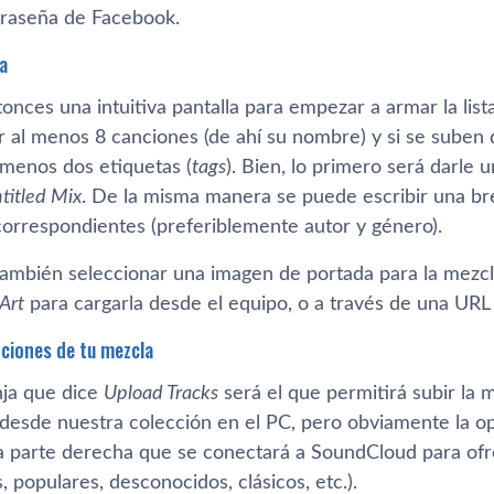
traseña de Facebook.
a
onces una intuitiva pantalla para empezar a armar la li
r al menos 8 canciones (de ahí­ su nombre) y si se suben
 menos dos etiquetas (
tags
). Bien, lo primero será darle 
titled Mix
. De la misma manera se puede escribir una br
 correspondientes (preferiblemente autor y género).
también seleccionar una imagen de portada para la mezcl
Art
para cargarla desde el equipo, o a través de una UR
nciones de tu mezcla
nja que dice
Upload Tracks
será el que permitirá subir la 
desde nuestra colección en el PC, pero obviamente la op
a parte derecha que se conectará a SoundCloud para ofre
 populares, desconocidos, clásicos, etc.).