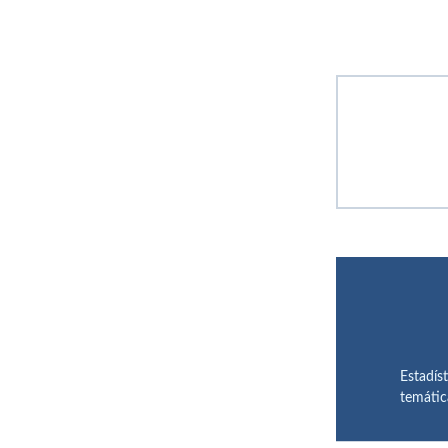
Estadís
temátic