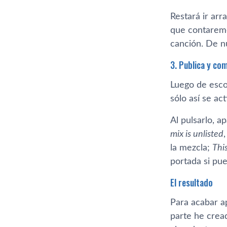
Restará ir arr
que contaremo
canción. De nu
3. Publica y co
Luego de esco
sólo así­ se a
Al pulsarlo, 
mix is unlisted
la mezcla;
Thi
portada si pue
El resultado
Para acabar ap
parte he crea