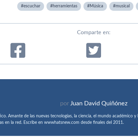
escuchar
herramientas
Música
musical
Comparte en:
por
Juan David Quiñónez
tico. Amante de las nuevas tecnologías, la ciencia, el mundo académico y l
as en la red. Escribe en wwwhatsnew.com desde finales del 2011.