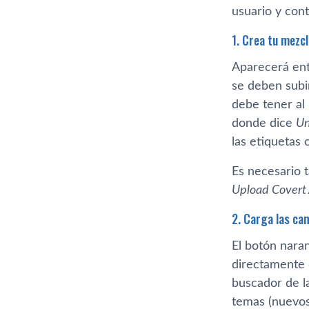
usuario y con
1. Crea tu mezcl
Aparecerá ent
se deben subi
debe tener al
donde dice
Un
las etiquetas
Es necesario 
Upload Covert 
2. Carga las ca
El botón nara
directamente 
buscador de l
temas (nuevos,