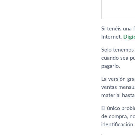
Si tenéis una f
Internet,
Digi
Solo tenemos 
cuando sea pu
pagarlo.
La versión gr
ventas mensua
material hasta
El único prob
de compra, no
identificación