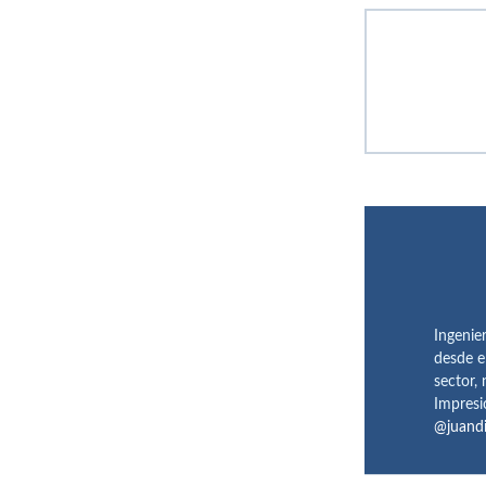
Ingenie
desde e
sector,
Impresi
@juand