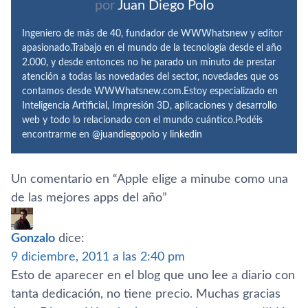
por
Juan Diego Polo
Ingeniero de más de 40, fundador de WWWhatsnew y editor
apasionado.Trabajo en el mundo de la tecnología desde el año
2.000, y desde entonces no he parado un minuto de prestar
atención a todas las novedades del sector, novedades que os
contamos desde WWWhatsnew.com.Estoy especializado en
Inteligencia Artificial, Impresión 3D, aplicaciones y desarrollo
web y todo lo relacionado con el mundo cuántico.Podéis
encontrarme en
@juandiegopolo
y
linkedin
Un comentario en “
Apple elige a minube como una
de las mejores apps del año
”
Gonzalo
dice:
9 diciembre, 2011 a las 2:40 pm
Esto de aparecer en el blog que uno lee a diario con
tanta dedicación, no tiene precio. Muchas gracias