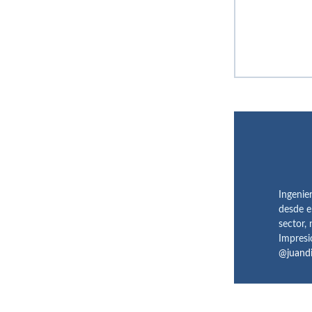
Ingenie
desde e
sector,
Impresi
@juand