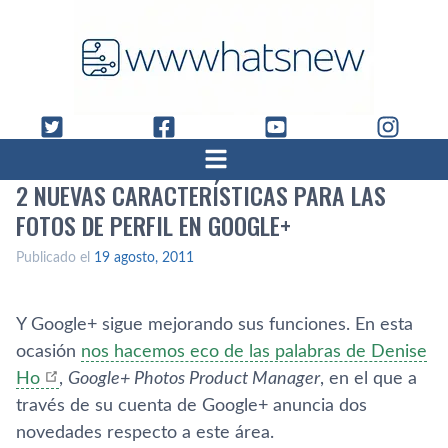
2 NUEVAS CARACTERÍ­STICAS PARA LAS
FOTOS DE PERFIL EN GOOGLE+
Publicado el
19 agosto, 2011
Y Google+ sigue mejorando sus funciones. En esta
ocasión
nos hacemos eco de las palabras de Denise
Ho
,
Google+ Photos Product Manager
, en el que a
través de su cuenta de Google+ anuncia dos
novedades respecto a este área.