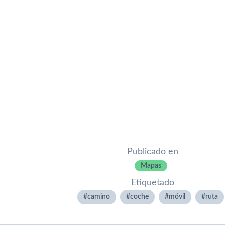
Publicado en
Mapas
Etiquetado
camino
coche
móvil
ruta