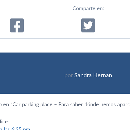
Comparte en:
por
Sandra Hernan
 en “
Car parking place – Para saber dónde hemos aparc
dice:
 a las 6:35 pm