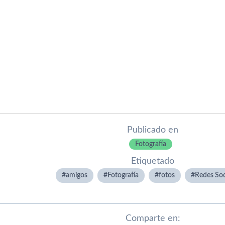
Publicado en
Fotografí­a
Etiquetado
amigos
Fotografí­a
fotos
Redes Soc
Comparte en: