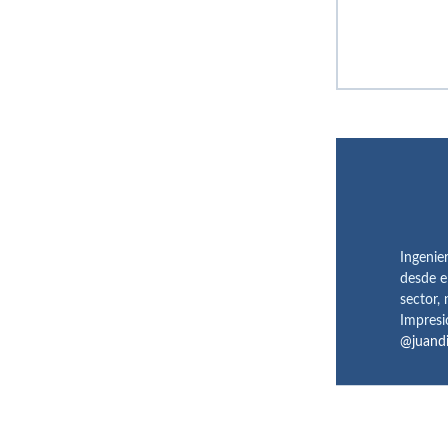
Ingenie
desde e
sector,
Impresi
@juand