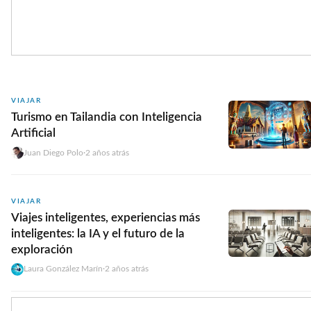
VIAJAR
Turismo en Tailandia con Inteligencia
Artificial
Juan Diego Polo
·
2 años atrás
VIAJAR
Viajes inteligentes, experiencias más
inteligentes: la IA y el futuro de la
exploración
Laura González Marín
·
2 años atrás