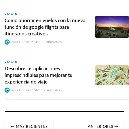
VIAJAR
Cómo ahorrar en vuelos con la nueva
función de google flights para
itinerarios creativos
Laura González Marín
·
2 años atrás
VIAJAR
Descubre las aplicaciones
imprescindibles para mejorar tu
experiencia de viaje
Laura González Marín
·
2 años atrás
← MÁS RECIENTES
ANTERIORES →