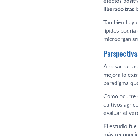
efectos posit
liberado tras 
También hay q
lípidos podría
microorganism
Perspectiva
A pesar de las
mejora lo exi
paradigma que
Como ocurre c
cultivos agríc
evaluar el ver
El estudio fue
más reconocid