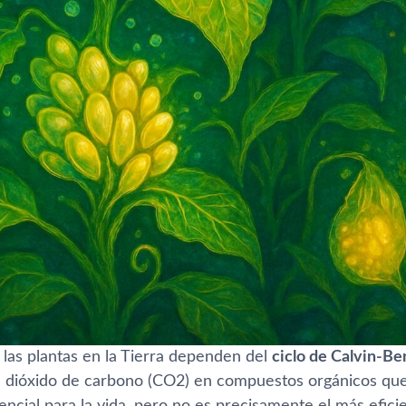
 las plantas en la Tierra dependen del
ciclo de Calvin-B
l dióxido de carbono (CO2) en compuestos orgánicos que
encial para la vida, pero no es precisamente el más efic