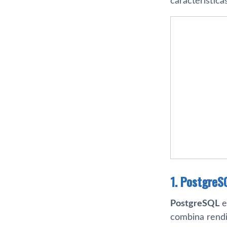
característica
1. PostgreS
PostgreSQL
e
combina rendim