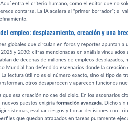
 Aquí entra el criterio humano, como el editor que no so
erece contarse. La IA acelera el “primer borrador”; el va
refinamiento.
 del empleo: desplazamiento, creación y una br
nes globales que circulan en foros y reportes apuntan a 
 2025 y 2030: cifras mencionadas en análisis vinculados 
ablan de decenas de millones de empleos desplazados, 
o Mundial han defendido escenarios donde la creación 
 La lectura útil no es el número exacto, sino el tipo de 
ansforman, otros desaparecen y aparecen funciones nuev
 que esa creación no cae del cielo. En los escenarios cit
 nuevos puestos exigiría
formación avanzada
. Dicho sin
igir sistemas, evaluar riesgos y tomar decisiones con crit
perfiles que quedan atrapados en tareas puramente ejec