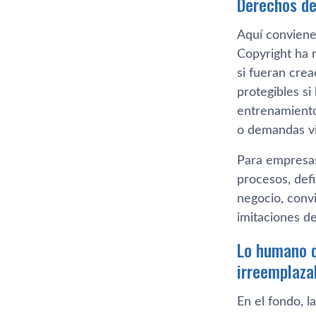
Derechos de
Aquí conviene 
Copyright ha 
si fueran cre
protegibles si
entrenamiento
o demandas vi
Para empresas
procesos, defi
negocio, conv
imitaciones d
Lo humano q
irreemplaza
En el fondo, l