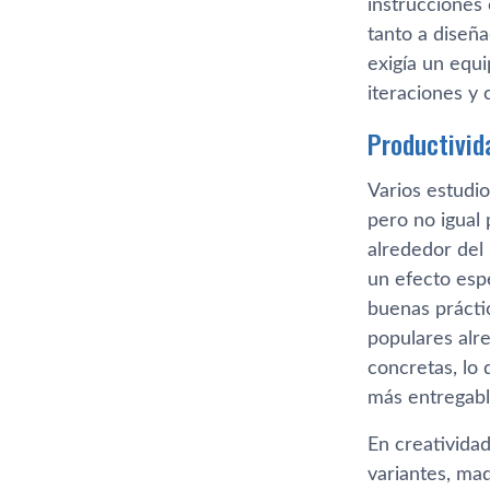
instrucciones 
tanto a diseñ
exigía un equ
iteraciones y c
Productivida
Varios estudi
pero no igual 
alrededor del
un efecto esp
buenas práctic
populares alr
concretas, lo
más entregabl
En creatividad
variantes, maq