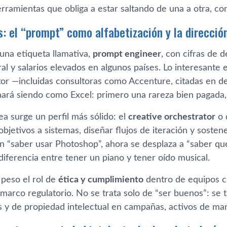
ramientas que obliga a estar saltando de una a otra, con
s: el “prompt” como alfabetización y la direcció
una etiqueta llamativa,
prompt engineer
, con cifras de
l y salarios elevados en algunos países. Lo interesante e
tor —incluidas consultoras como Accenture, citadas en d
ará siendo como Excel: primero una rareza bien pagada,
ea surge un perfil más sólido: el
creative orchestrator
o 
objetivos a sistemas, diseñar flujos de iteración y sosten
en “saber usar Photoshop”, ahora se desplaza a “saber qu
a diferencia entre tener un piano y tener oído musical.
peso el rol de
ética y cumplimiento
dentro de equipos c
marco regulatorio. No se trata solo de “ser buenos”: se tr
s y de propiedad intelectual en campañas, activos de mar