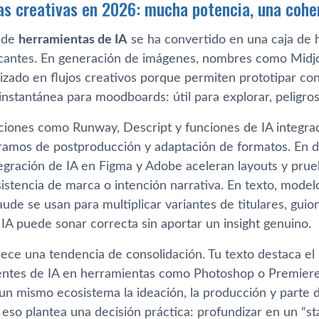
s creativas en 2026: mucha potencia, una coher
a de
herramientas de IA
se ha convertido en una caja de 
ricantes. En generación de imágenes, nombres como Midjo
izado en flujos creativos porque permiten prototipar c
nstantánea para moodboards: útil para explorar, peligrosa 
uciones como Runway, Descript y funciones de IA integrad
ramos de postproducción y adaptación de formatos. En d
tegración de IA en Figma y Adobe aceleran layouts y prue
sistencia de marca o intención narrativa. En texto, mod
de se usan para multiplicar variantes de titulares, guion
 IA puede sonar correcta sin aportar un insight genuino.
crece una tendencia de consolidación. Tu texto destaca e
stentes de IA en herramientas como Photoshop o Premier
un mismo ecosistema la ideación, la producción y parte d
 eso plantea una decisión práctica: profundizar en un “st