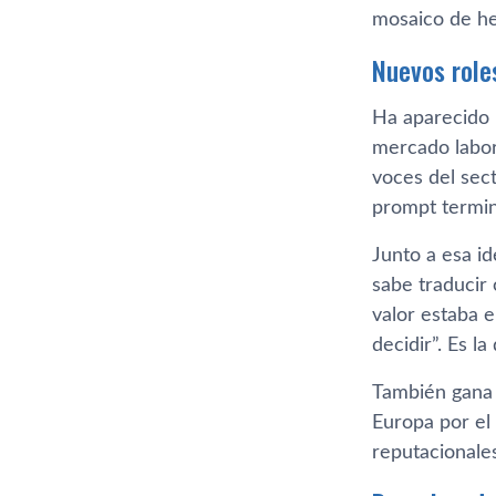
mosaico de her
Nuevos role
Ha aparecido 
mercado labora
voces del sec
prompt termin
Junto a esa id
sabe traducir 
valor estaba 
decidir”. Es l
También gana 
Europa por el 
reputacionale