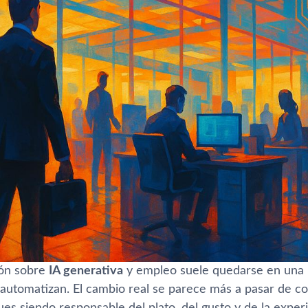
ión sobre
IA generativa
y empleo suele quedarse en una 
 automatizan. El cambio real se parece más a pasar de co
ues siendo responsable del plato, del gusto y de la exper