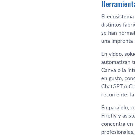
Herramienta
El ecosistem
distintos fab
se han normal
una imprenta i
En vídeo, sol
automatizan t
Canva o la in
en gusto, con
ChatGPT o Clau
recurrente: la
En paralelo, 
Firefly y asi
concentra en 
profesionales,