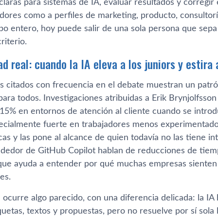
claras para sistemas de IA, evaluar resultados y corregir 
adores como a perfiles de marketing, producto, consultor
ipo entero, hoy puede salir de una sola persona que sepa
riterio.
d real: cuando la IA eleva a los juniors y estira 
os citados con frecuencia en el debate muestran un patró
para todos. Investigaciones atribuidas a Erik Brynjolfss
 15% en entornos de atención al cliente cuando se introd
ecialmente fuerte en trabajadores menos experimentado
as y las pone al alcance de quien todavía no las tiene int
ededor de GitHub Copilot hablan de reducciones de tiem
 que ayuda a entender por qué muchas empresas sienten q
es.
 ocurre algo parecido, con una diferencia delicada: la I
uetas, textos y propuestas, pero no resuelve por sí sola 