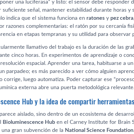
“poner una luciferasa” y listo: el sensor debe responder 
r suficiente señal, mantener estabilidad durante horas y
culo indica que el sistema funciona en
ratones
y
pez cebra
or razones complementarias: el ratón por su cercanía fis
arencia en etapas tempranas y su utilidad para observar 
ularmente llamativo del trabajo es la duración de las gr
ante cinco horas. En experimentos de aprendizaje o cond
resolución espacial. Aprender una tarea, habituarse a un
un parpadeo; es más parecido a ver cómo alguien aprend
go corrige, luego automatiza. Poder capturar ese “proce
lumínica externa abre una puerta metodológica relevante
escence Hub y la idea de compartir herramienta
rece aislado, sino dentro de un ecosistema de desarroll
el
Bioluminescence Hub
en el Carney Institute for Brain
 una gran subvención de la
National Science Foundation