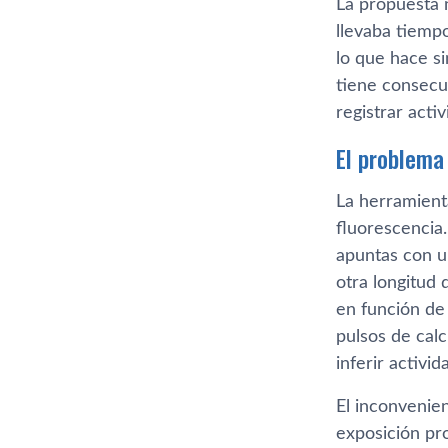
La propuesta n
llevaba tiempo
lo que hace s
tiene consecu
registrar acti
El problema
La herramien
fluorescencia
apuntas con u
otra longitud 
en función de
pulsos de cal
inferir activid
El inconvenie
exposición pr