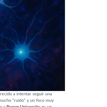
recido a intentar seguir una
 mucho “ruido” y un foco muy
do a
Brown University
es un