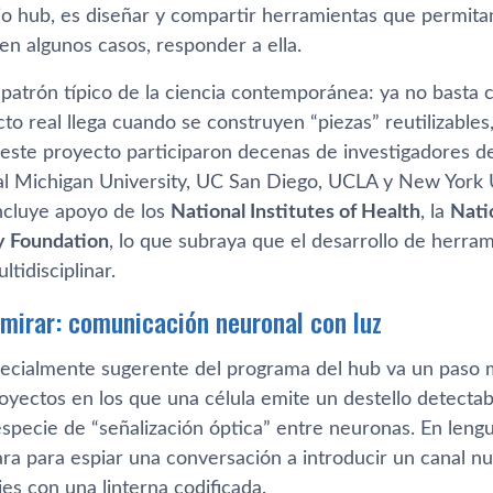
io hub, es diseñar y compartir herramientas que permitan
 en algunos casos, responder a ella.
 patrón típico de la ciencia contemporánea: ya no basta 
cto real llega cuando se construyen “piezas” reutilizabl
 este proyecto participaron decenas de investigadores de 
l Michigan University, UC San Diego, UCLA y New York Un
cluye apoyo de los
National Institutes of Health
, la
Nati
ly Foundation
, lo que subraya que el desarrollo de herra
ltidisciplinar.
 mirar: comunicación neuronal con luz
ecialmente sugerente del programa del hub va un paso m
oyectos en los que una célula emite un destello detectab
specie de “señalización óptica” entre neuronas. En lengu
ra para espiar una conversación a introducir un canal nu
es con una linterna codificada.