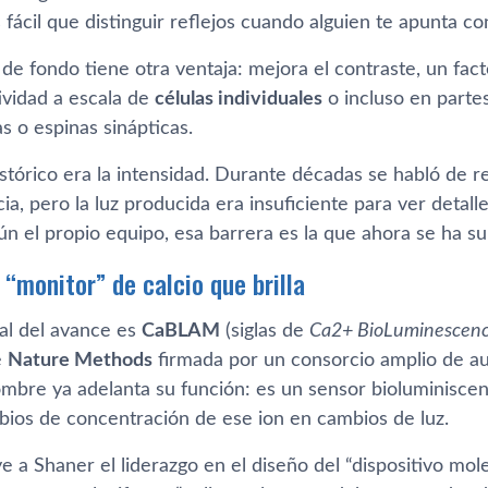
fácil que distinguir reflejos cuando alguien te apunta con
de fondo tiene otra ventaja: mejora el contraste, un fac
tividad a escala de
células individuales
o incluso en parte
s o espinas sinápticas.
istórico era la intensidad. Durante décadas se habló de r
ia, pero la luz producida era insuficiente para ver detal
ún el propio equipo, esa barrera es la que ahora se ha s
“monitor” de calcio que brilla
ral del avance es
CaBLAM
(siglas de
Ca2+ BioLuminescence
e
Nature Methods
firmada por un consorcio amplio de au
ombre ya adelanta su función: es un sensor bioluminiscen
bios de concentración de ese ion en cambios de luz.
 a Shaner el liderazgo en el diseño del “dispositivo mol