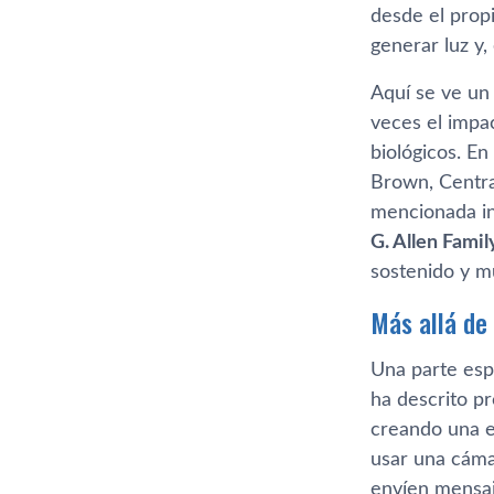
desde el prop
generar luz y,
Aquí se ve un
veces el impa
biológicos. En
Brown, Centra
mencionada in
G. Allen Fami
sostenido y mu
Más allá de
Una parte esp
ha descrito pr
creando una e
usar una cáma
envíen mensaj