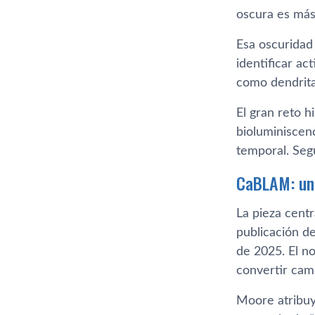
oscura es más 
Esa oscuridad 
identificar ac
como dendrita
El gran reto h
bioluminiscenc
temporal. Seg
CaBLAM: un 
La pieza cent
publicación d
de 2025. El n
convertir cam
Moore atribuye