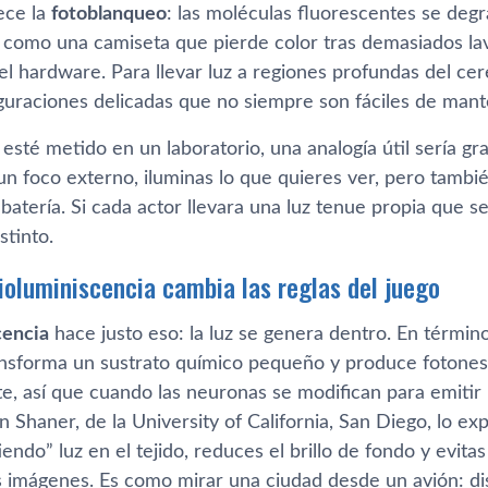
ece la
fotoblanqueo
: las moléculas fluorescentes se degra
 como una camiseta que pierde color tras demasiados lav
l hardware. Para llevar luz a regiones profundas del cere
iguraciones delicadas que no siempre son fáciles de mant
esté metido en un laboratorio, una analogía útil sería gr
n foco externo, iluminas lo que quieres ver, pero tambi
 batería. Si cada actor llevara una luz tenue propia que 
stinto.
bioluminiscencia cambia las reglas del juego
cencia
hace justo eso: la luz se genera dentro. En términ
ansforma un sustrato químico pequeño y produce fotones.
te, así que cuando las neuronas se modifican para emitir
 Shaner, de la University of California, San Diego, lo exp
endo” luz en el tejido, reduces el brillo de fondo y evita
 imágenes. Es como mirar una ciudad desde un avión: dis