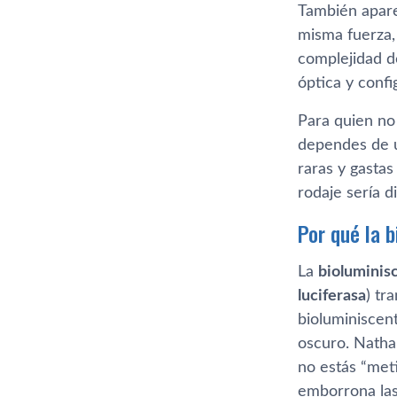
También apar
misma fuerza,
complejidad de
óptica y conf
Para quien no 
dependes de u
raras y gastas
rodaje sería di
Por qué la 
La
bioluminis
luciferasa
) tr
bioluminiscen
oscuro. Nathan
no estás “meti
emborrona las