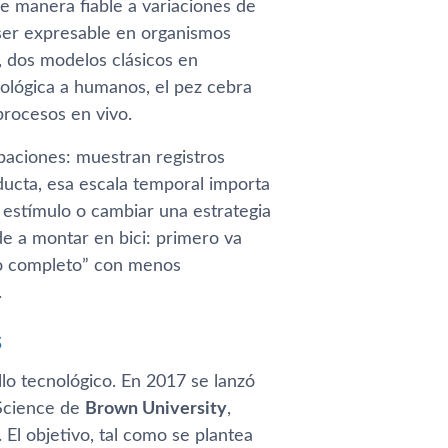
de manera fiable a variaciones de
 ser expresable en organismos
, dos modelos clásicos en
iológica a humanos, el pez cebra
procesos en vivo.
abaciones: muestran registros
ucta, esa escala temporal importa
 estímulo o cambiar una estrategia
e a montar en bici: primero va
so completo” con menos
.
s
o tecnológico. En 2017 se lanzó
 Science de
Brown University
,
. El objetivo, tal como se plantea