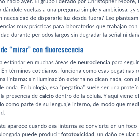
o nació ayer. El grupo liderado por Christopher Moore, i
 dándole vueltas a una pregunta simple y ambiciosa: ¿y s
in necesidad de dispararle luz desde fuera? Ese planteam
encias muy prácticas para laboratorios que trabajan con 
vidad durante periodos largos sin degradar la señal ni daña
 de “mirar” con fluorescencia
ta estándar en muchas áreas de
neurociencia
para seguir
. En términos cotidianos, funciona como esas pegatinas r
na linterna: sin iluminación externa no dicen nada, con 
de onda. En biología, esa “pegatina” suele ser una proteí
 la presencia de
calcio
dentro de la célula. Y aquí viene e
cio como parte de su lenguaje interno, de modo que medir
ad.
nte aparece cuando esa linterna se convierte en un foco 
olongada puede producir
fototoxicidad
, un daño celular 