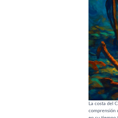
La costa del C
comprensión 
en su tiempo f