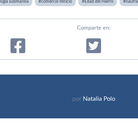
logía submarina
comercio fenicio
Edad del Hierro
naufra
Comparte en:
por
Natalia Polo