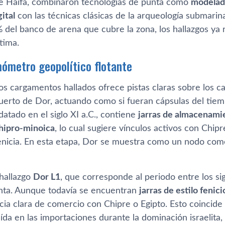
e Haifa, combinaron tecnologías de punta como
modelado
gital
con las técnicas clásicas de la arqueología submari
% del banco de arena que cubre la zona, los hallazgos ya
tima.
mómetro geopolítico flotante
os cargamentos hallados ofrece pistas claras sobre los 
uerto de Dor, actuando como si fueran cápsulas del tiemp
 datado en el siglo XI a.C., contiene
jarras de almacenamie
chipro-minoica
, lo cual sugiere vínculos activos con Chi
enicia. En esta etapa, Dor se muestra como un nodo comer
 hallazgo
Dor L1
, que corresponde al periodo entre los sigl
tinta. Aunque todavía se encuentran
jarras de estilo feni
cia clara de comercio con Chipre o Egipto. Esto coincide
ída en las importaciones durante la dominación israelita,