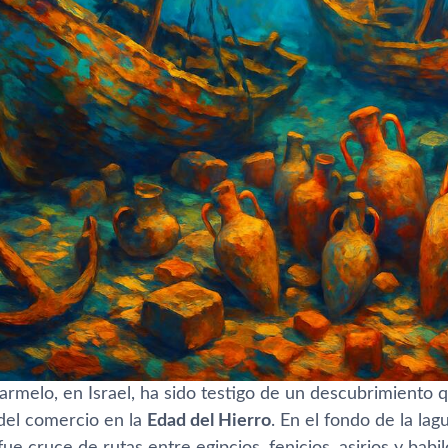
armelo, en Israel, ha sido testigo de un descubrimiento 
del comercio en la
Edad del Hierro
. En el fondo de la la
ue cruce de rutas entre egipcios, fenicios, asirios y babi