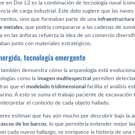
ave en Dor L2 es la combinación de tecnología naval (com
ncia de carga industrial. Este dato sugiere que las nave
mentos, sino que formaban parte de una
infraestructura
de metales
, que podría compararse a las cadenas de sumi
a en las ánforas refuerza la idea de un comercio diversif
ban junto con materiales estratégicos.
mergida, tecnología emergente
 también demuestra cómo la arqueología está evoluciona
nologías como la
imagen multiespectral
permiten detectar
tras que el
modelado tridimensional
facilita el análisis e
rino. A esto se suma el trabajo paciente de excavación t
interpretar el contexto de cada objeto hallado.
dores estiman que hay aún mucho por descubrir bajo la 
cascos de los barcos
, lo que permitiría entender mejor la
on cada nuevo hallazgo, se enriquece la historia de una 