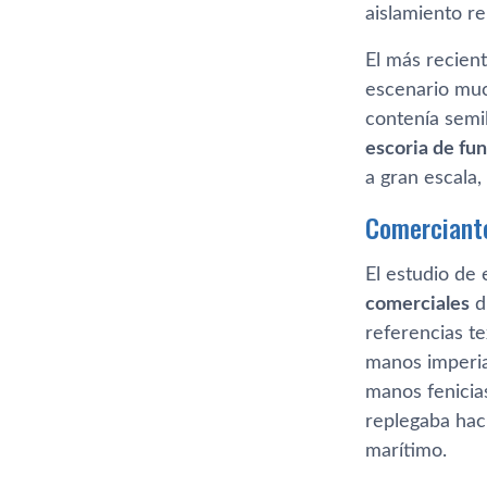
aislamiento re
El más recient
escenario muc
contenía semi
escoria de fu
a gran escala,
Comerciante
El estudio de 
comerciales
du
referencias te
manos imperia
manos fenicias
replegaba haci
marítimo.