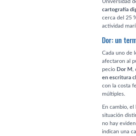
Universidad d
cartografía di
cerca del 25 
actividad marí
Dor: un ter
Cada uno de l
afectaron al p
pecio
Dor M
,
en escritura 
con la costa f
múltiples.
En cambio, el
situación dis
no hay eviden
indican una ca