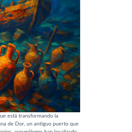
que está transformando la
guna de Dor, un antiguo puerto que
lonios, arqueólogos han localizado