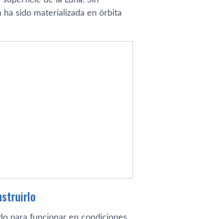
 ha sido materializada en órbita
struirlo
do para funcionar en condiciones