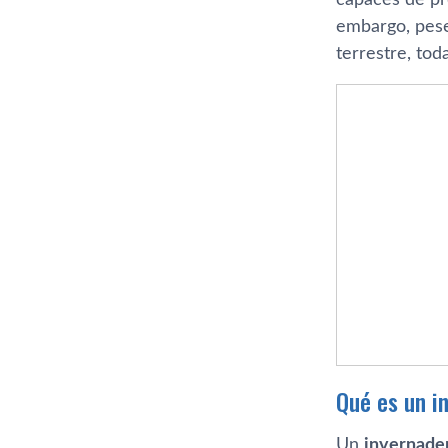
embargo, pese 
terrestre, tod
Qué es un i
Un
invernader