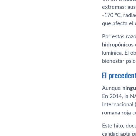
extremas: aus
-170 °C, radia
que afecta el 
Por estas raz
hidropónicos
lumínica. El o
bienestar psic
El precedent
Aunque
ningu
En 2014, la N
Internacional
romana roja
cu
Este hito, do
calidad apta 