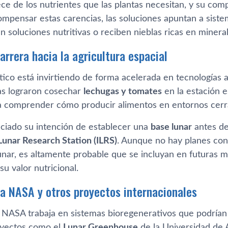
ce de los nutrientes que las plantas necesitan, y su comp
ompensar estas carencias, las soluciones apuntan a sistem
en soluciones nutritivas o reciben nieblas ricas en mineral
arrera hacia la agricultura espacial
ático está invirtiendo de forma acelerada en tecnologías a
as lograron cosechar
lechugas y tomates
en la estación e
a comprender cómo producir alimentos en entornos cerra
ciado su intención de establecer una
base lunar
antes de
Lunar Research Station (ILRS)
. Aunque no hay planes con
lunar, es altamente probable que se incluyan en futuras m
u valor nutricional.
 la NASA y otros proyectos internacionales
la NASA trabaja en sistemas bioregenerativos que podrían
oyectos como el
Lunar Greenhouse
de la Universidad de 