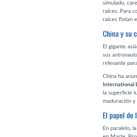
simulado, care
raíces. Para c
raíces flotan 
China y su c
El gigante asi
sus astronaut
relevante par
China ha anun
International 
la superficie 
maduración y s
El papel de
En paralelo, 
en Marte. Pr