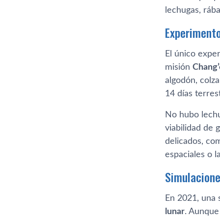
lechugas, rába
Experimento
El único exper
misión
Chang’
algodón, colza
14 días terres
No hubo lechug
viabilidad de 
delicados, co
espaciales o l
Simulacione
En 2021, una s
lunar
. Aunque 