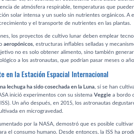
encia de atmósfera respirable, temperaturas que pueden
ción solar intensa y un suelo sin nutrientes orgánicos. A
crecimiento y el transporte de nutrientes en las plantas.
ones, los proyectos de cultivo lunar deben emplear tecn
o
aeropónicos
, estructuras inflables selladas y mecanis
bjetivo no es solo obtener alimento, sino también generar
ológico a los astronautas, que podrían pasar meses o años
e en la Estación Espacial Internacional
na lechuga ha sido cosechada en la Luna
, sí se han culti
ASA inició experimentos con su sistema
Veggie
a bordo d
 (ISS). Un año después, en 2015, los astronautas degusta
ltivada en microgravedad.
cumentado por la NASA, demostró que es posible cultivar
para el consumo humano. Desde entonces, la ISS ha prod