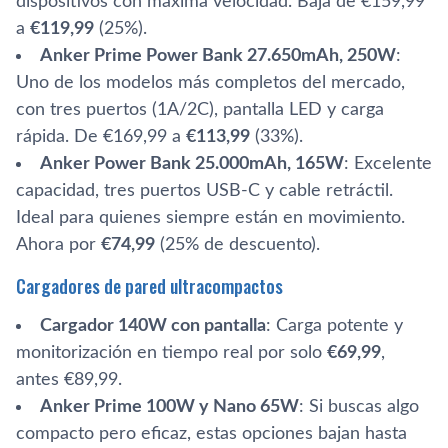
dispositivos con máxima velocidad. Baja de €159,99
a
€119,99
(25%).
Anker Prime Power Bank 27.650mAh, 250W
:
Uno de los modelos más completos del mercado,
con tres puertos (1A/2C), pantalla LED y carga
rápida. De €169,99 a
€113,99
(33%).
Anker Power Bank 25.000mAh, 165W
: Excelente
capacidad, tres puertos USB-C y cable retráctil.
Ideal para quienes siempre están en movimiento.
Ahora por
€74,99
(25% de descuento).
Cargadores de pared ultracompactos
Cargador 140W con pantalla
: Carga potente y
monitorización en tiempo real por solo
€69,99
,
antes €89,99.
Anker Prime 100W y Nano 65W
: Si buscas algo
compacto pero eficaz, estas opciones bajan hasta