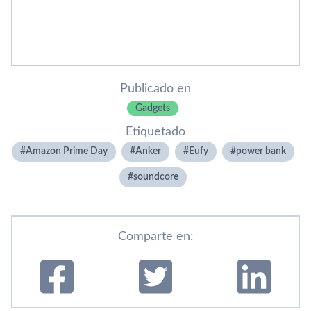
Publicado en
Gadgets
Etiquetado
Amazon Prime Day
Anker
Eufy
power bank
soundcore
Comparte en: