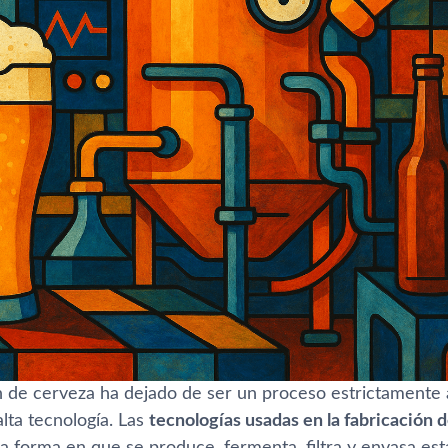
n de cerveza ha dejado de ser un proceso estrictamente 
lta tecnología. Las
tecnologías usadas en la fabricación 
a forma en que se produce, fermenta, filtra y envasa est