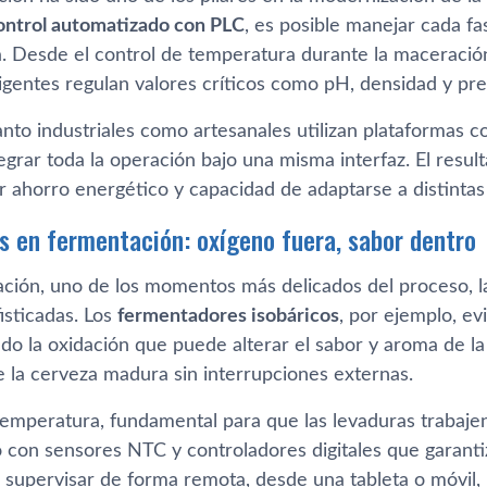
ontrol automatizado con PLC
, es posible manejar cada f
a. Desde el control de temperatura durante la maceración 
igentes regulan valores críticos como pH, densidad y pre
anto industriales como artesanales utilizan plataformas
egrar toda la operación bajo una misma interfaz. El res
 ahorro energético y capacidad de adaptarse a distintas 
s en fermentación: oxígeno fuera, sabor dentro
ación, uno de los momentos más delicados del proceso, l
isticadas. Los
fermentadores isobáricos
, por ejemplo, ev
endo la oxidación que puede alterar el sabor y aroma de 
e la cerveza madura sin interrupciones externas.
 temperatura, fundamental para que las levaduras trabaj
 con sensores NTC y controladores digitales que garantiz
 supervisar de forma remota, desde una tableta o móvil,