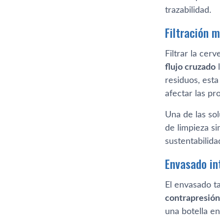
trazabilidad.
Filtración m
Filtrar la cer
flujo cruzado
l
residuos, est
afectar las pr
Una de las so
de limpieza si
sustentabilida
Envasado in
El envasado t
contrapresión
una botella e