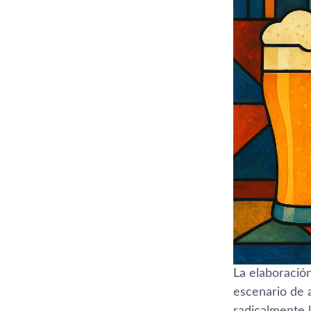
La elaboració
escenario de a
radicalmente l