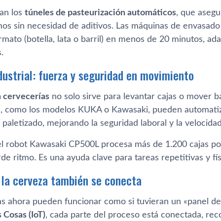
an los
túneles de pasteurización automáticos
, que asegu
os sin necesidad de aditivos. Las máquinas de envasado 
rmato (botella, lata o barril) en menos de 20 minutos, a
.
dustrial: fuerza y seguridad en movimiento
n cervecerías
no solo sirve para levantar cajas o mover b
s, como los modelos KUKA o Kawasaki, pueden automatiza
paletizado, mejorando la seguridad laboral y la velocida
el robot Kawasaki CP500L procesa más de 1.200 cajas por
erde ritmo. Es una ayuda clave para tareas repetitivas y f
: la cerveza también se conecta
as ahora pueden funcionar como si tuvieran un «panel de 
s Cosas (IoT)
, cada parte del proceso está conectada, re