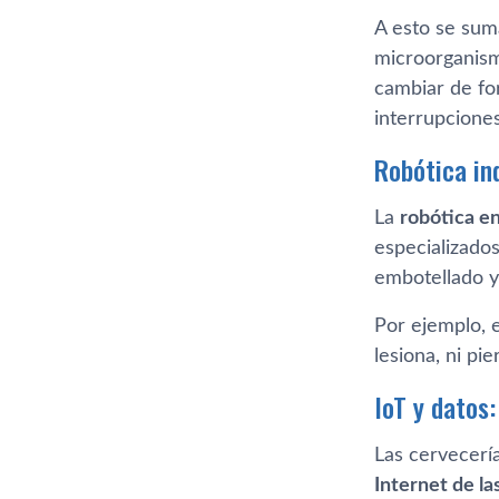
A esto se sum
microorganism
cambiar de fo
interrupciones
Robótica in
La
robótica e
especializado
embotellado y 
Por ejemplo, 
lesiona, ni pi
IoT y datos
Las cervecerí
Internet de la