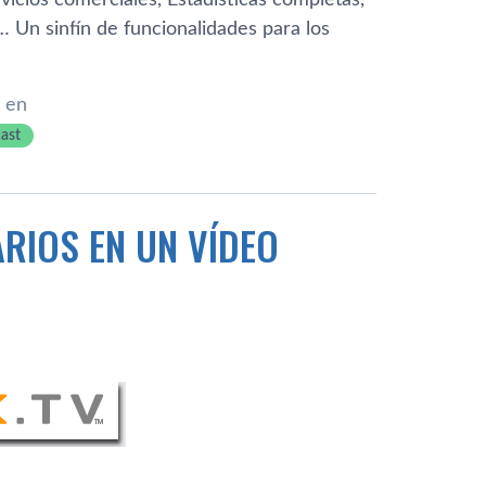
vicios comerciales, Estadí­sticas completas,
 Un sinfí­n de funcionalidades para los
 en
ast
RIOS EN UN VÍ­DEO