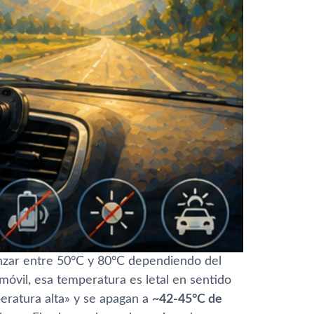
anzar entre 50°C y 80°C dependiendo del
l móvil, esa temperatura es letal en sentido
peratura alta» y se apagan a
~42-45°C de