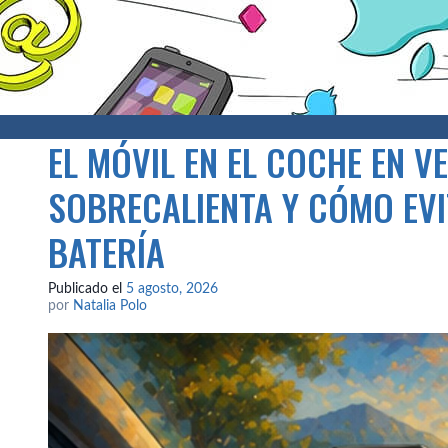
EL MÓVIL EN EL COCHE EN V
SOBRECALIENTA Y CÓMO EVI
BATERÍA
Publicado el
5 agosto, 2026
por
Natalia Polo