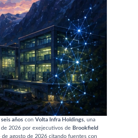
 seis años
con
Volta Infra Holdings
, una
o de 2026 por exejecutivos de
Brookfield
4 de agosto de 2026 citando fuentes con