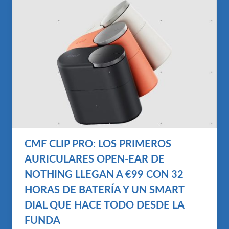
CMF CLIP PRO: LOS PRIMEROS
AURICULARES OPEN-EAR DE
NOTHING LLEGAN A €99 CON 32
HORAS DE BATERÍA Y UN SMART
DIAL QUE HACE TODO DESDE LA
FUNDA