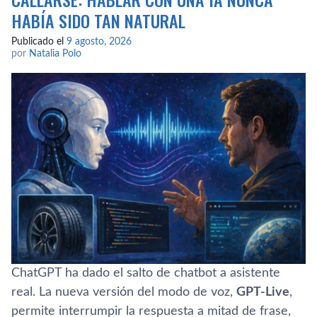
HABÍA SIDO TAN NATURAL
Publicado el
9 agosto, 2026
por
Natalia Polo
ChatGPT ha dado el salto de chatbot a asistente
real. La nueva versión del modo de voz,
GPT-Live
,
permite interrumpir la respuesta a mitad de frase,